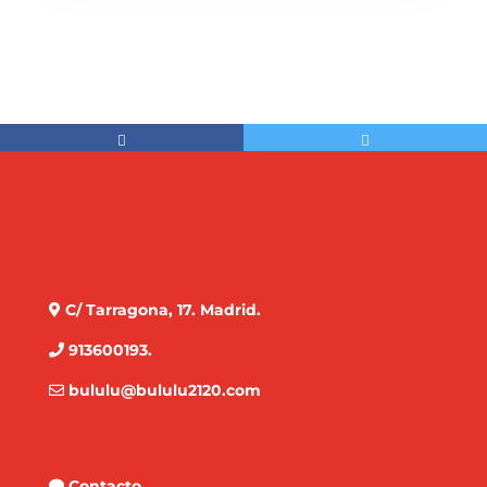
C/ Tarragona, 17. Madrid.
913600193.
bululu@bululu2120.com
Contacto