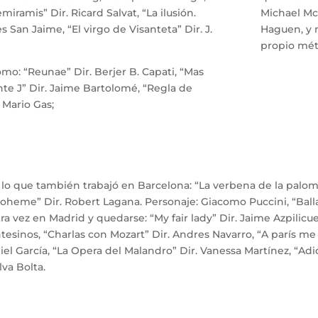
iramis” Dir. Ricard Salvat, “La ilusión.
Michael Mc
s San Jaime, “El virgo de Visanteta” Dir. J.
Haguen, y 
propio mét
omo: “Reunae” Dir. Berjer B. Capati, “Mas
nte J” Dir. Jaime Bartolomé, “Regla de
. Mario Gas;
on lo que también trabajó en Barcelona: “La verbena de la palom
Boheme” Dir. Robert Lagana. Personaje: Giacomo Puccini, “Balla
ra vez en Madrid y quedarse: “My fair lady” Dir. Jaime Azpilicue
ntesinos, “Charlas con Mozart” Dir. Andres Navarro, “A parís me 
aniel García, “La Opera del Malandro” Dir. Vanessa Martínez, “
va Bolta.