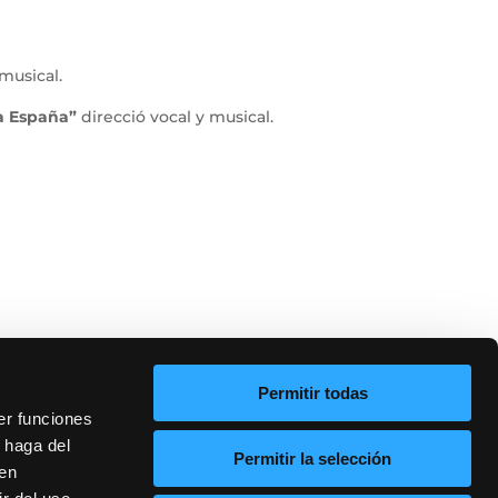
musical.
a España”
direcció vocal y musical.
Permitir todas
er funciones
 haga del
Permitir la selección
den