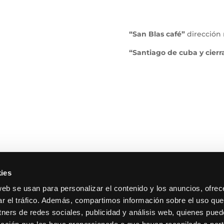
“San Blas café”
dirección 
“Santiago de cuba y cierr
ies
web se usan para personalizar el contenido y los anuncios, ofrec
ar el tráfico. Además, compartimos información sobre el uso que
tners de redes sociales, publicidad y análisis web, quienes pue
 Tarragona, 17. Madrid.
Contacto