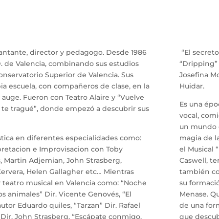
 cantante, director y pedagogo. Desde 1986
“El secreto
D. de Valencia, combinando sus estudios
“Dripping” 
onservatorio Superior de Valencia. Sus
Josefina Mol
ia escuela, con compañeros de clase, en la
Huidar.
 auge. Fueron con Teatro Alaire y “Vuelve
Es una époc
 te tragué”, donde empezó a descubrir sus
vocal, com
un mundo q
ística en diferentes especialidades como:
magia de la
pretacion e Improvisacion con Toby
el Musical 
s, Martin Adjemian, John Strasberg,
Caswell, te
ervera, Helen Gallagher etc… Mientras
también co
 y teatro musical en Valencia como: “Noche
su formació
los animales” Dir. Vicente Genovés, “El
Menase. Que
 autor Eduardo quiles, “Tarzan” Dir. Rafael
de una for
” Dir. John Strasberg, “Escápate conmigo,
que descub