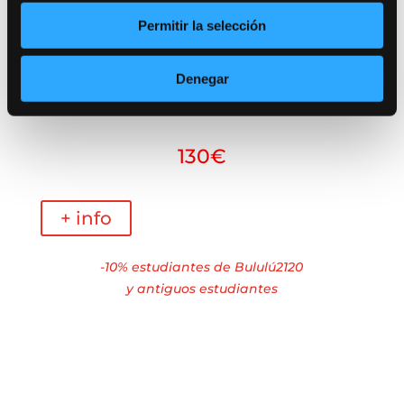
Permitir la selección
Lunes 7 julio de 11:00h a 14:00h
y 16:00h a 20:00h.
Denegar
Martes 8 julio 11:00h a 14:00h.
130€
+ info
-10% estudiantes de Bululú2120
y antiguos estudiantes