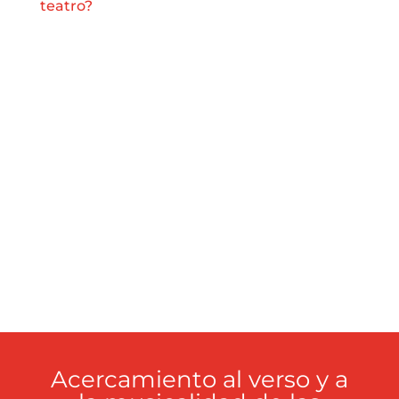
teatro?
Daniel Rovalher
Profesor de interpretación
Actor, dramaturgo, director, docente y
músico
Acercamiento al verso y a