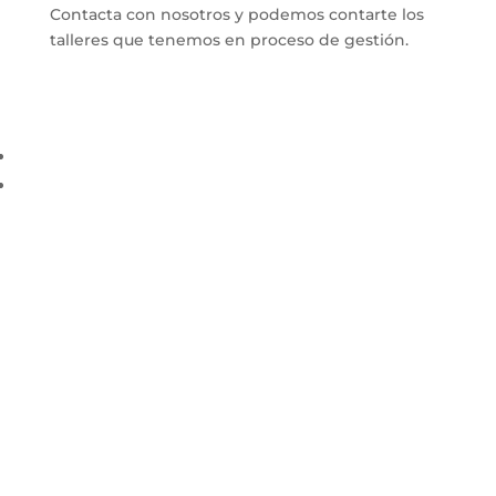
Contacta con nosotros y podemos contarte los
talleres que tenemos en proceso de gestión.
C/ Tarragona, 17. Madrid.
913600193.
bululu@bululu2120.com