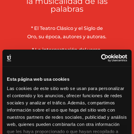
la musicalidad de las
palabras
* El Teatro Clásico y el Siglo de
Oro, su época, autores y autoras.
* La interpretación del verso.
Ritmo, acentuación, intención e
imaginario. El verso y la partitura
física del actor/actriz.
Esta página web usa cookies
* Musicalidad de las palabras.
Las cookies de este sitio web se usan para personalizar
el contenido y los anuncios, ofrecer funciones de redes
Sílabas y partículas rítmicas.
sociales y analizar el tráfico. Además, compartimos
Palabras agudas, llanas,
información sobre el uso que haga del sitio web con
esdrújulas y su implicación
nuestros partners de redes sociales, publicidad y análisis
musical en el verso.
web, quienes pueden combinarla con otra información
que les haya proporcionado o que hayan recopilado a