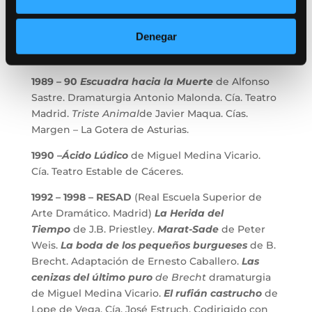
Reses
de Jerónimo López Mozo y Luis Matilla.
Denegar
1988 –
El Relevo
de Gabriel Celaya. Cía. Bederen 1.
San Sebastián.
1989 – 90
Escuadra hacia la Muerte
de Alfonso
Sastre. Dramaturgia Antonio Malonda. Cía. Teatro
Madrid.
Triste Animal
de Javier Maqua. Cías.
Margen – La Gotera de Asturias.
1990 –
Ácido Lúdico
de Miguel Medina Vicario.
Cía. Teatro Estable de Cáceres.
1992 – 1998 – RESAD
(Real Escuela Superior de
Arte Dramático. Madrid)
La Herida del
Tiempo
de J.B. Priestley.
Marat-Sade
de Peter
Weis.
La boda de los pequeños burgueses
de B.
Brecht. Adaptación de Ernesto Caballero.
Las
cenizas del último puro
de Brecht
dramaturgia
de Miguel Medina Vicario.
El rufián castrucho
de
Lope de Vega. Cía. José Estruch. Codirigido con