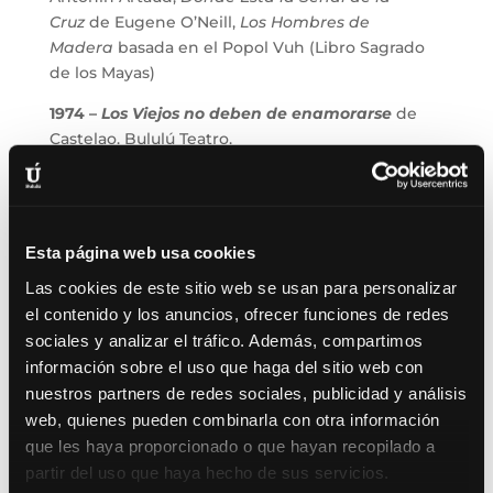
Cruz
de Eugene O’Neill,
Los Hombres de
Madera
basada en el Popol Vuh (Libro Sagrado
de los Mayas)
1974 –
Los Viejos no deben de enamorarse
de
Castelao. Bululú Teatro.
1975 -77 –
Los Forjadores de Imperio
de Boris
Vian. Coop. Teatral Imagen/6.
1978 –
Kaixo Aguirre
de Ramiro Pinilla. Cía. Geroa
Esta página web usa cookies
de Durango.
Las cookies de este sitio web se usan para personalizar
1979 –
La Tragicomedia
de D. Cristóbal y la
el contenido y los anuncios, ofrecer funciones de redes
señorita Rosita
F.G. Lorca. Cía. Guirigai.
sociales y analizar el tráfico. Además, compartimos
información sobre el uso que haga del sitio web con
1981 – 83
Muerte Accidental
de un Anarquista
de
nuestros partners de redes sociales, publicidad y análisis
Dario Fo.
Molière o la Conjura de los Necios
de
web, quienes pueden combinarla con otra información
Bulgákov. Cía. Geroa.
que les haya proporcionado o que hayan recopilado a
1984 – 1986
Antígona
de Sófocles / Brecht.
partir del uso que haya hecho de sus servicios.