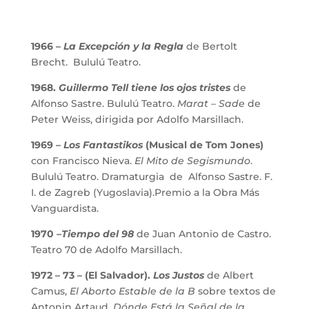
1966 –
La Excepción y la Regla
de Bertolt
Brecht. Bululú Teatro.
1968.
Guillermo Tell tiene los ojos tristes
de
Alfonso Sastre. Bululú Teatro.
Marat – Sade
de
Peter Weiss, dirigida por Adolfo Marsillach.
1969 –
Los Fantastikos
(Musical de Tom Jones)
con Francisco Nieva.
El Mito de Segismundo
.
Bululú Teatro. Dramaturgia de Alfonso Sastre. F.
I. de Zagreb (Yugoslavia).Premio a la Obra Más
Vanguardista.
1970 –
Tiempo del 98
de Juan Antonio de Castro.
Teatro 70 de Adolfo Marsillach.
1972 – 73 – (El Salvador).
Los Justos
de Albert
Camus,
El Aborto Estable de la B
sobre textos de
Antonin Artaud,
Dónde Está la Señal de la