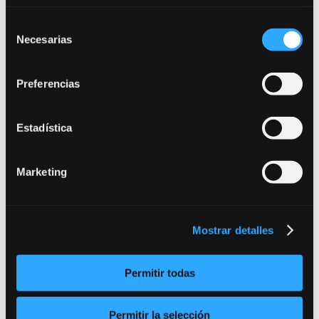
Dramaturgia de Joan Casas.
La Luna en un
Charco
Creación Colectiva. Dramaturgia Joan
Selección
Casas. Cía. de Teatro Tabanque / Imagen 3 de
Necesarias
de
Zaragoza.
Heliotropos Ibéricos
. Escenas de Valle-
consentimiento
Inclán. Dramaturgia de Miguel Medina Vicario.
Casa Lis de Salamanca.
Doña Elvira Imaginaté
Preferencias
Euskadi
de Ignacio Amestoy. Cía. Geroa. Premio
Festival de Sitges.
Estadística
1987
La Tragedia de Coriolano
de W.
Shakespeare – B. Brecht. Dramaturgia Joan
Marketing
Casas. Cía. Tabanque / Imagen 3 de Zaragoza,
El
Mal de la Juventud
de Ferdinand Bruckner.
Versión y Adaptación de Antonio Malonda. Cía.
Zascandil de Madrid.
La Tragedia de
Mostrar detalles
Coriolano
de W. Shakespeare – B. Brecht.
Dramaturgia Joan Casas. Cía. Tabanque / Imagen
3 de Zaragoza.
El Mal de la Juventud
de
Permitir todas
Ferdinand Bruckner .Versión y Adaptación de
Antonio Malonda. Cía. Zascandil de Madrid.
Como
Permitir la selección