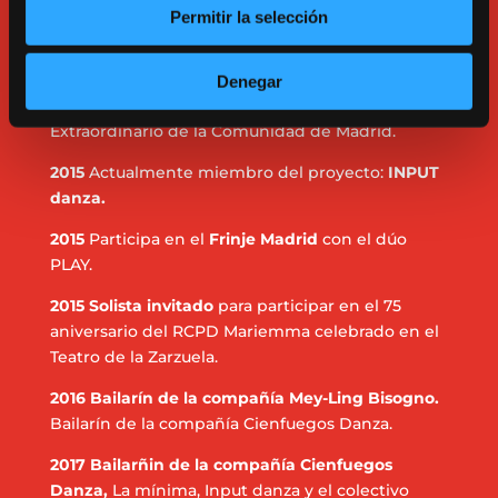
2014 Egresado de enseñanzas profesionales
Permitir la selección
especialidad danza contemporánea,
en el real
conservatorio profesional de danza Mariemma
(Madrid). Reconocido con el premio de grado por
Denegar
la misma institución y ganador del Premio
Extraordinario de la Comunidad de Madrid.
2015
Actualmente miembro del proyecto:
INPUT
danza.
2015
Participa en el
Frinje Madrid
con el dúo
PLAY.
2015 Solista invitado
para participar en el 75
aniversario del RCPD Mariemma celebrado en el
Teatro de la Zarzuela.
2016 Bailarín de la compañía Mey-Ling Bisogno.
Bailarín de la compañía Cienfuegos Danza.
2017 Bailarñin de la compañía Cienfuegos
Danza,
La mínima, Input danza y el colectivo