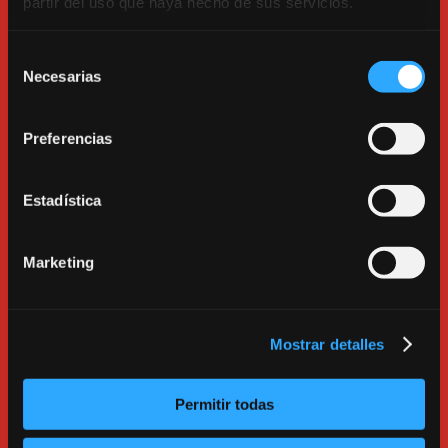
partir del uso que haya hecho de sus servicios.
danza Contemporánea, grado medio, en España.
2011 Imparte clases de danza jazz y
Selección
contemporánea
en el Instituto Leonardo da Vinci
Necesarias
de
durante el Verano 2011 (México).
consentimiento
2012 Profesor de danza clásica
en la asociación
Preferencias
Descalzhinia.
2013 Participa como coreógrafo y bailarín
en el
Estadística
festival Talent Madrid primera edición con la
coreografía Stick.
Marketing
2014 Participa, como coreografo y bailarín
en el
festival de artes escenicas Surge Madrid, con la
pieza OJOS.
Mostrar detalles
2012-2014 Realiza prácticas escenicas con
LARREAL
(taller coreográfico del RCPD
Permitir todas
Mariemma).