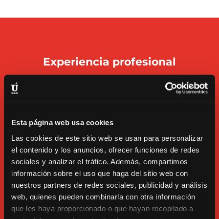
Experiencia profesional
2006-2009 Bailarín
del Grupo de danza Jazz y
Contemporánea del Instituto Tecnológico de
Esta página web usa cookies
Monterrey (Puebla, México).
Las cookies de este sitio web se usan para personalizar
2007-2008 Miembro de la compañía Sisti,
el contenido y los anuncios, ofrecer funciones de redes
dirigida por el profesor Carlos Tapia Sisti,
sociales y analizar el tráfico. Además, compartimos
(México).
información sobre el uso que haga del sitio web con
nuestros partners de redes sociales, publicidad y análisis
2010 Aceptado en el Real Conservatorio
web, quienes pueden combinarla con otra información
Profesional de Danza Mariemma.
Se traslada a la
que les haya proporcionado o que hayan recopilado a
ciudad de Madrid y comienza los estudios de