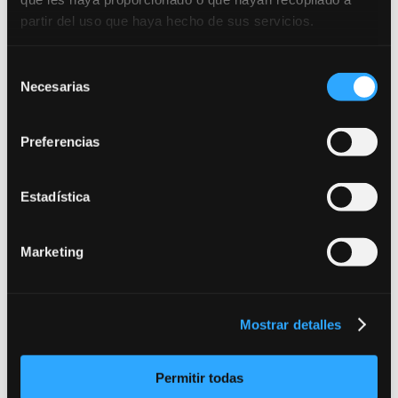
escenas. Trabaja en la construcción del
partir del uso que haya hecho de sus servicios.
personaje y la interacción con tus
compañeros de escena. Se brindará
retroalimentación personalizada para pulir
Selección
Necesarias
tu actuación.
de
consentimiento

DÍA 3: MEET THE CAMERA
Preferencias
Familiarízate con los diferentes planos y
ángulos utilizados en el cine. Aprende a
Estadística
encontrar tu mejor ángulo y a comunicar
efectivamente a través del lenguaje
audiovisual. Incluye práctica frente a la
Marketing
cámara con revisión de tomas.

DÍA 4: READY TO SHOOT
Mostrar detalles
Luces, cámara, ¡acción! Rodaje profesional
de tu escena. Contarás con un equipo
técnico que cuidará cada detalle para
Permitir todas
garantizar una grabación de alta calidad,