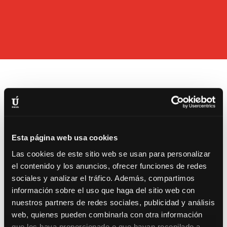

DÍA 1: SCRIPT DAY
Sumérgete en el análisis de guiones.
Aprende a desglosar una escena, entender la
Esta página web usa cookies
motivación del personaje y hacer una
Las cookies de este sitio web se usan para personalizar
interpretación auténtica. Incluye ejercicios
el contenido y los anuncios, ofrecer funciones de redes
prácticos y discusión en grupo para
profundizar en el texto.
sociales y analizar el tráfico. Además, compartimos
información sobre el uso que haga del sitio web con
nuestros partners de redes sociales, publicidad y análisis

DÍA 2: PRACTICE DAY
web, quienes pueden combinarla con otra información
Realiza ensayos intensivos de todas las
que les haya proporcionado o que hayan recopilado a