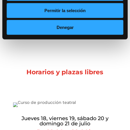
ideal para tu videobook. Al final del día,
Permitir la selección
tendrás una escena editada y lista para tu
videobook.
Denegar
Horarios y plazas libres
Jueves 18, viernes 19, sábado 20 y
domingo 21 de julio