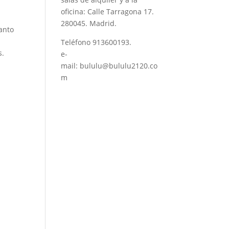
oficina: Calle Tarragona 17.
280045. Madrid.
tanto
Teléfono
913600193
.
s.
e-
mail:
bululu@bululu2120.co
m