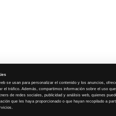
ies
web se usan para personalizar el contenido y los anuncios, ofrec
ar el tráfico. Además, compartimos información sobre el uso que
tners de redes sociales, publicidad y análisis web, quienes pue
 Tarragona, 17. Madrid.
Contacto
ación que les haya proporcionado o que hayan recopilado a parti
13600193.
Cookies y privacidad
vicios.