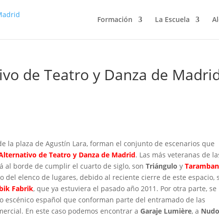
Formación
La Escuela
Al
ativo de Teatro y Danza de Madri
 la plaza de Agustín Lara, forman el conjunto de escenarios que
 Alternativo de Teatro y Danza de Madrid
. Las más veteranas de la
 al borde de cumplir el cuarto de siglo, son
Triángulo
y
Taramban
 del elenco de lugares, debido al reciente cierre de este espacio, s
ik Fabrik
, que ya estuviera el pasado año 2011. Por otra parte, se
tro escénico español que conforman parte del entramado de las
comercial. En este caso podemos encontrar a
Garaje Lumière
, a
Nud