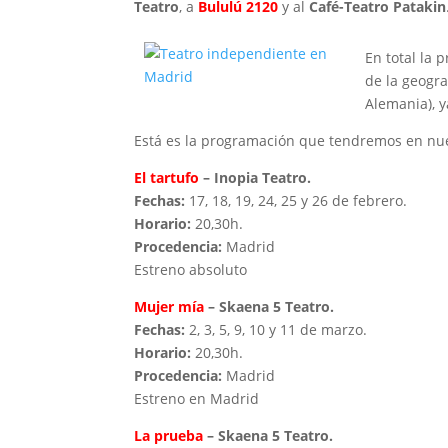
Teatro
, a
Bululú 2120
y al
Café-Teatro Patakin
En total la 
de la geogr
Alemania), 
Está es la programación que tendremos en nuest
El tartufo
– Inopia Teatro.
Fechas:
17, 18, 19, 24, 25 y 26 de febrero.
Horario:
20,30h.
Procedencia:
Madrid
Estreno absoluto
Mujer mía
– Skaena 5 Teatro.
Fechas:
2, 3, 5, 9, 10 y 11 de marzo.
Horario:
20,30h.
Procedencia:
Madrid
Estreno en Madrid
La prueba
– Skaena 5 Teatro.