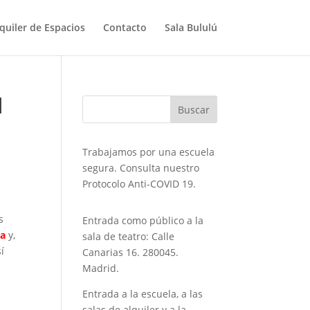
quiler de Espacios
Contacto
Sala Bululú
d
Trabajamos por una escuela
segura. Consulta nuestro
Protocolo Anti-COVID 19.
s
Entrada como público a la
a
y,
sala de teatro: Calle
í
Canarias 16. 280045.
Madrid.
Entrada a la escuela, a las
o
salas de alquiler y a la