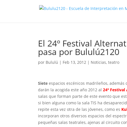
El 24º Festival Altern
pasa por Bululú2120
por
Bululú
|
Feb 13, 2012
|
Noticias
,
teatro
Siete
espacios escénicos madrileños, además de
darán la acogida este año 2012 al
24º Festival
salas que forman parte de este evento que está
si bien alguna como la sala TIS ha desaparecido
repite esta vez otra de las jóvenes, como es
Kub
incorporan otros diversos espacios del espec
pequeñas salas teatrales, ajenas al circuito 