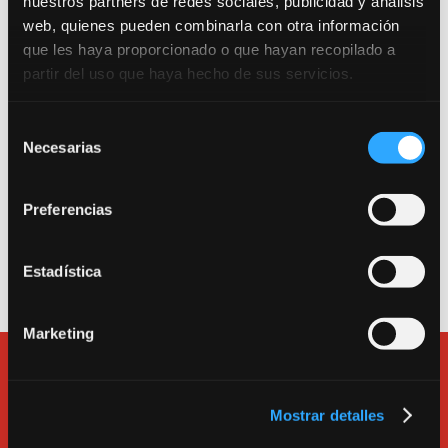
nuestros partners de redes sociales, publicidad y análisis
web, quienes pueden combinarla con otra información
Trabajamos por una escuela segura. Consulta
que les haya proporcionado o que hayan recopilado a
nuestro Protocolo Anti-COVID 19.
partir del uso que haya hecho de sus servicios.
Entrada como público a la sala de teatro: Calle
Selección
Canarias 16. 280045. Madrid.
Necesarias
de
consentimiento
Entrada a la escuela, a las salas de alquiler y a la
oficina: Calle Tarragona 17. 280045. Madrid.
Preferencias
Teléfono
913600193
.
e-mail:
bululu@bululu2120.com
Estadística
Marketing
Mostrar detalles