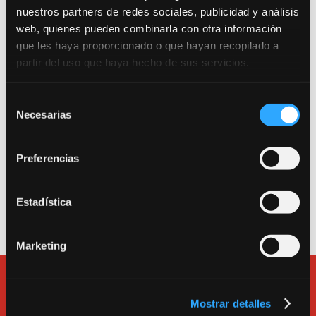
nuestros partners de redes sociales, publicidad y análisis
web, quienes pueden combinarla con otra información
que les haya proporcionado o que hayan recopilado a
Trabajamos por una escuela segura. Consulta
partir del uso que haya hecho de sus servicios.
nuestro Protocolo Anti-COVID 19.
Selección
Entrada como público a la sala de teatro: Calle
Necesarias
de
Canarias 16. 280045. Madrid.
consentimiento
Entrada a la escuela, a las salas de alquiler y a la
Preferencias
oficina: Calle Tarragona 17. 280045. Madrid.
Teléfono
913600193
.
Estadística
e-mail:
bululu@bululu2120.com
Marketing
Mostrar detalles