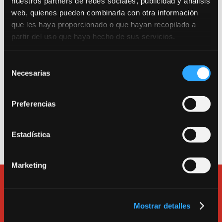
nuestros partners de redes sociales, publicidad y análisis
web, quienes pueden combinarla con otra información
Trabajamos por una escuela segura. Consulta
que les haya proporcionado o que hayan recopilado a
nuestro Protocolo Anti-COVID 19.
partir del uso que haya hecho de sus servicios.
Entrada como público a la sala de teatro: Calle
Selección
Canarias 16. 280045. Madrid.
Necesarias
de
consentimiento
Entrada a la escuela, a las salas de alquiler y a la
oficina: Calle Tarragona 17. 280045. Madrid.
Preferencias
Teléfono
913600193
.
e-mail:
bululu@bululu2120.com
Estadística
Marketing
Mostrar detalles