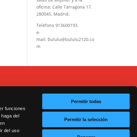
oficina: Calle Tarragona 17.
280045. Madrid.
Teléfono
913600193
.
e-
mail:
bululu@bululu2120.co
m
Permitir todas
er funciones
 haga del
Permitir la selección
20
den
r del uso