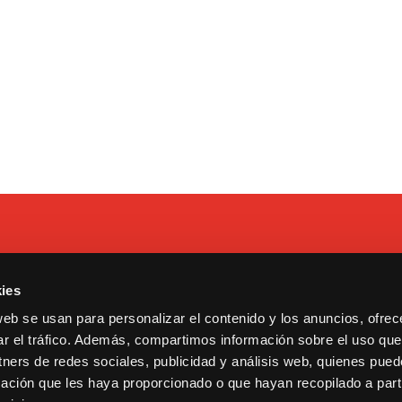
ies
 Tarragona, 17. Madrid.
Contacto
web se usan para personalizar el contenido y los anuncios, ofrec
13600193.
Cookies y privacidad
ar el tráfico. Además, compartimos información sobre el uso que
ululu@bululu2120.com
Copyright © 2021 Bululú 21
tners de redes sociales, publicidad y análisis web, quienes pue
ación que les haya proporcionado o que hayan recopilado a parti