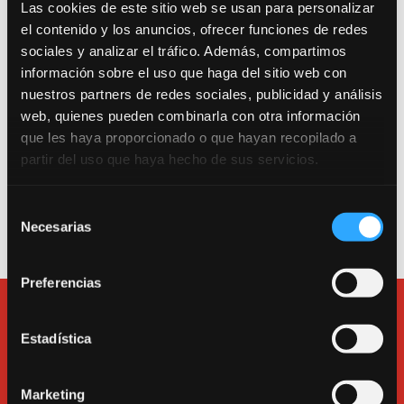
Las cookies de este sitio web se usan para personalizar
Trabajamos por una escuela segura. Consulta
el contenido y los anuncios, ofrecer funciones de redes
nuestro Protocolo Anti-COVID 19.
sociales y analizar el tráfico. Además, compartimos
información sobre el uso que haga del sitio web con
Entrada como público a la sala de teatro: Calle
nuestros partners de redes sociales, publicidad y análisis
Canarias 16. 280045. Madrid.
web, quienes pueden combinarla con otra información
que les haya proporcionado o que hayan recopilado a
Entrada a la escuela, a las salas de alquiler y a la
partir del uso que haya hecho de sus servicios.
oficina: Calle Tarragona 17. 280045. Madrid.
Teléfono
913600193
.
Selección
e-mail:
bululu@bululu2120.com
Necesarias
de
consentimiento
Preferencias
Estadística
Marketing