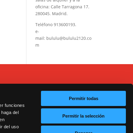
oficina: Calle Tarragona 17.
280045. Madrid.
Teléfono
913600193
.
e-
mail:
bululu@bululu2120.co
m
Permitir todas
er funciones
 haga del
Permitir la selección
20
den
r del uso