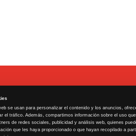
ies
 Tarragona, 17. Madrid.
Contacto
web se usan para personalizar el contenido y los anuncios, ofrec
13600193.
Cookies y privacidad
ar el tráfico. Además, compartimos información sobre el uso que
ululu@bululu2120.com
Copyright © 2021 Bululú 21
tners de redes sociales, publicidad y análisis web, quienes pue
ación que les haya proporcionado o que hayan recopilado a parti