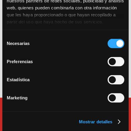
nuestros partners de redes sociales, publicidad y análisis
web, quienes pueden combinarla con otra información
Trabajamos por una escuela segura. Consulta
que les haya proporcionado o que hayan recopilado a
nuestro Protocolo Anti-COVID 19.
partir del uso que haya hecho de sus servicios.
Entrada como público a la sala de teatro: Calle
Selección
Necesarias
Canarias 16. 280045. Madrid.
de
consentimiento
Entrada a la escuela, a las salas de alquiler y a la
oficina: Calle Tarragona 17. 280045. Madrid.
Preferencias
Teléfono
913600193
.
e-mail:
bululu@bululu2120.com
Estadística
Marketing
Mostrar detalles