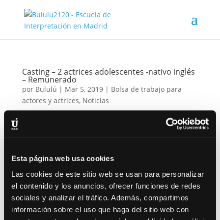
Casting – 2 actrices adolescentes -nativo inglés
– Remunerado
por
Bululú
|
Mar 5, 2019
|
Bolsa de trabajo para
actores y actrices
,
Noticias
Un falso perfil. Un secreto en la red. Una venganza.
Una adolescente que sufre acoso cibernético acaba
suicidándose. El usuario que la acosa en la red
resulta ser la madre separada de otra adolescente
Esta página web usa cookies
que, usando un perfil falso, pretende vengarse de su
Las cookies de este sitio web se usan para personalizar
padre, con...
el contenido y los anuncios, ofrecer funciones de redes
sociales y analizar el tráfico. Además, compartimos
información sobre el uso que haga del sitio web con