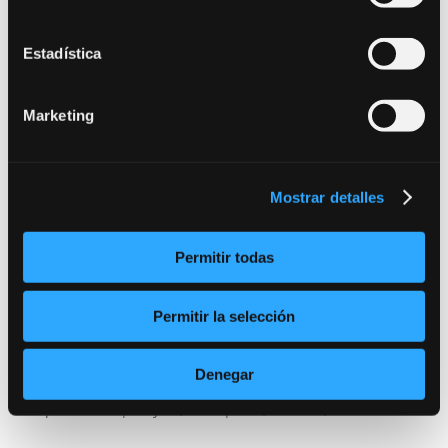
Estadística
Marketing
Mostrar detalles
Permitir todas
Permitir la selección
Denegar
Javier Godino en Bululú2120
por
Bululú
|
May 26, 2021
|
cine
,
Noticias
,
Taller