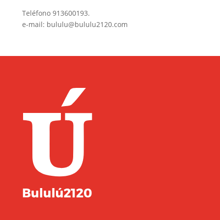
Teléfono
913600193
.
e-mail:
bululu@bululu2120.com