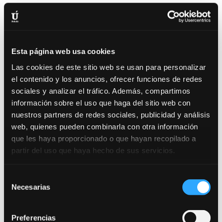
Jornada de puertas abiertas en Bululú2120
por
Bululú
|
Sep 7, 2021
|
Curso General
,
Noticias
¿Quieres ser actor? ¿Quieres ser actriz? El viernes
Esta página web usa cookies
24 de septiembre realizaremos nuestra famosa
jornada de puertas abiertas. De 19:00 a 20:30
Las cookies de este sitio web se usan para personalizar
Interpretación ante la cámara. De 20:30 a 22:00
el contenido y los anuncios, ofrecer funciones de redes
Interpretación. Queremos que nos conozcas y ver
sociales y analizar el tráfico. Además, compartimos
como...
información sobre el uso que haga del sitio web con
nuestros partners de redes sociales, publicidad y análisis
web, quienes pueden combinarla con otra información
que les haya proporcionado o que hayan recopilado a
partir del uso que haya hecho de sus servicios.
Selección
Necesarias
de
consentimiento
Preferencias