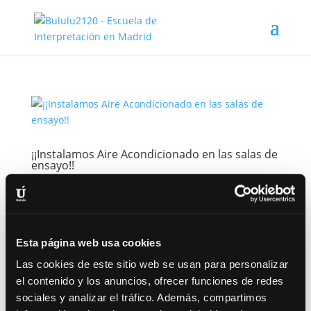
¡¡Instalamos Aire Acondicionado en las salas de
ensayo!!
por
Jaime
|
Jul 13, 2015
|
Noticias
El próximo día 22 Bululú 2120 instalará tres
máquinas nuevas de Aire Acondicionado en nuestras
salas de ensayo (tanto en la gris como en la
Esta página web usa cookies
amarilla). El objetivo de esta reforma es facilitar el
Las cookies de este sitio web se usan para personalizar
uso de las mismas durante la temporada de verano
el contenido y los anuncios, ofrecer funciones de redes
y, por qué no decirlo,...
sociales y analizar el tráfico. Además, compartimos