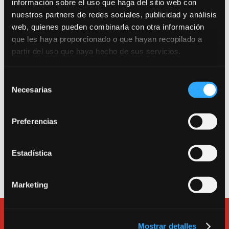
información sobre el uso que haga del sitio web con
nuestros partners de redes sociales, publicidad y análisis
web, quienes pueden combinarla con otra información
que les haya proporcionado o que hayan recopilado a
partir del uso que haya hecho de sus servicios.
Trabajamos por una escuela segura. Consulta
nuestro Protocolo Anti-COVID 19.
Selección
Necesarias
Entrada como público a la sala de teatro: Calle
de
Canarias 16. 280045. Madrid.
consentimiento
Preferencias
Entrada a la escuela, a las salas de alquiler y a la
oficina: Calle Tarragona 17. 280045. Madrid.
Teléfono
913600193
.
Estadística
e-mail:
bululu@bululu2120.com
Marketing
Mostrar detalles