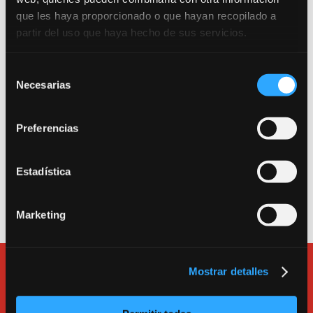
que les haya proporcionado o que hayan recopilado a
partir del uso que haya hecho de sus servicios.
Trabajamos por una escuela segura. Consulta
nuestro Protocolo Anti-COVID 19.
Selección
Necesarias
de
Entrada como público a la sala de teatro: Calle
consentimiento
Canarias 16. 280045. Madrid.
Preferencias
Entrada a la escuela, a las salas de alquiler y a la
oficina: Calle Tarragona 17. 280045. Madrid.
Estadística
Teléfono
913600193
.
e-mail:
bululu@bululu2120.com
Marketing
Mostrar detalles