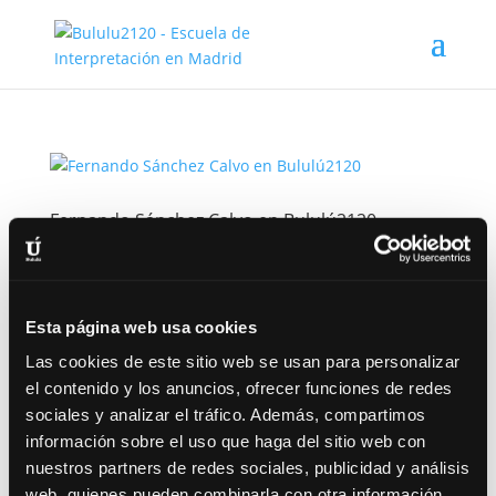
Fernando Sánchez Calvo en Bululú2120
por
Bululú
|
Nov 19, 2024
|
Noticias
Fernando Sánchez Calvo profesor del taller de
interpretación para jóvenes ¿Quién es Fernando
Esta página web usa cookies
Sáqnchez Calvo? Fernando Sánchez Calvo (1981) es
Las cookies de este sitio web se usan para personalizar
Licenciado en Filología Hispánica por la UCM. Ha
el contenido y los anuncios, ofrecer funciones de redes
publicado los libros de relatos Muertes de andar por
sociales y analizar el tráfico. Además, compartimos
casa (El Gaviero...
información sobre el uso que haga del sitio web con
nuestros partners de redes sociales, publicidad y análisis
web, quienes pueden combinarla con otra información