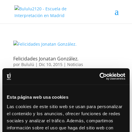
Felicidades Jonatan González.
por
Bululú
|
Dic 10, 2015
|
Noticias
Siempre nos da mucha alegría saber que nuestros
bululitos están en todas partes, trabajando como
actores, directores y además participando y ganando
Esta página web usa cookies
premios. En este caso le ha tocado a Jonatan
González con su obra «Por un tiempo ausente», la
Las cookies de este sitio web se usan para personalizar
gran ganadora de la...
el contenido y los anuncios, ofrecer funciones de redes
sociales y analizar el tráfico. Además, compartimos
información sobre el uso que haga del sitio web con