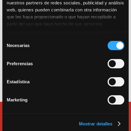
nuestros partners de redes sociales, publicidad y análisis
web, quienes pueden combinarla con otra información
que les haya proporcionado o que hayan recopilado a
Trabajamos por una escuela segura. Consulta
partir del uso que haya hecho de sus servicios.
nuestro Protocolo Anti-COVID 19.
Selección
Entrada como público a la sala de teatro: Calle
Necesarias
de
Canarias 16. 280045. Madrid.
consentimiento
Entrada a la escuela, a las salas de alquiler y a la
Preferencias
oficina: Calle Tarragona 17. 280045. Madrid.
Teléfono
913600193
.
Estadística
e-mail:
bululu@bululu2120.com
Marketing
Mostrar detalles