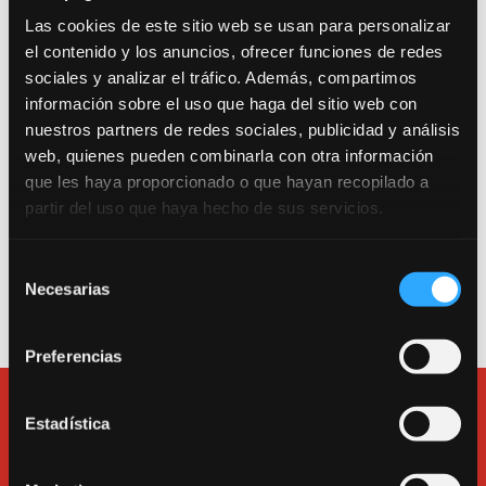
Las cookies de este sitio web se usan para personalizar
el contenido y los anuncios, ofrecer funciones de redes
Trabajamos por una escuela segura. Consulta
sociales y analizar el tráfico. Además, compartimos
nuestro Protocolo Anti-COVID 19.
información sobre el uso que haga del sitio web con
nuestros partners de redes sociales, publicidad y análisis
Entrada como público a la sala de teatro: Calle
web, quienes pueden combinarla con otra información
Canarias 16. 280045. Madrid.
que les haya proporcionado o que hayan recopilado a
Entrada a la escuela, a las salas de alquiler y a la
partir del uso que haya hecho de sus servicios.
oficina: Calle Tarragona 17. 280045. Madrid.
Selección
Teléfono
913600193
.
Necesarias
de
e-mail:
bululu@bululu2120.com
consentimiento
Preferencias
Estadística