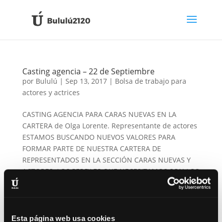
Casting agencia – 22 de Septiembre
por
Bululú
|
Sep 13, 2017
|
Bolsa de trabajo para
actores y actrices
CASTING AGENCIA PARA CARAS NUEVAS EN LA
CARTERA de Olga Lorente. Representante de actores
ESTAMOS BUSCANDO NUEVOS VALORES PARA
FORMAR PARTE DE NUESTRA CARTERA DE
REPRESENTADOS EN LA SECCIÓN CARAS NUEVAS Y
ACTORES. LOS PERFILES QUE NECESITAMOS SON LOS
SIGUIENTES:...
Esta página web usa cookies