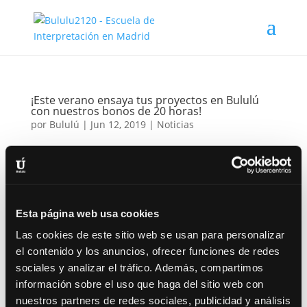
¡Este verano ensaya tus proyectos en Bululú
con nuestros bonos de 20 horas!
por
Bululú
|
Jun 12, 2019
|
Noticias
20 horas de ensayos por tan sólo 80€ (IVA incluido)
Sabemos que el verano es una época en la que
Madrid da mucha pereza, pero este año nos hemos
propuesto que Bululú hierva con nuevos proyectos.
Esta página web usa cookies
Por eso, hemos creado unos bonos de 20 horas
especiales para gente como...
Las cookies de este sitio web se usan para personalizar
el contenido y los anuncios, ofrecer funciones de redes
sociales y analizar el tráfico. Además, compartimos
información sobre el uso que haga del sitio web con
nuestros partners de redes sociales, publicidad y análisis