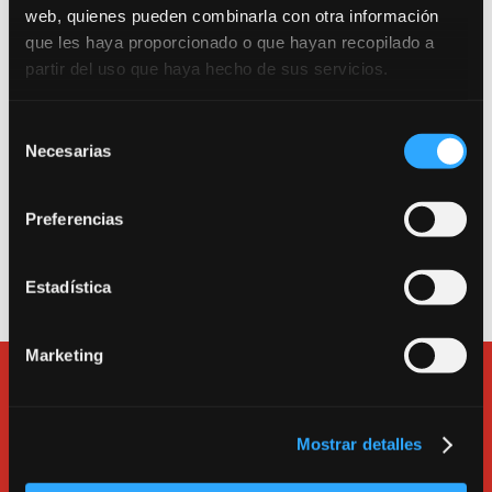
web, quienes pueden combinarla con otra información
Trabajamos por una escuela segura. Consulta
que les haya proporcionado o que hayan recopilado a
nuestro Protocolo Anti-COVID 19.
partir del uso que haya hecho de sus servicios.
Entrada como público a la sala de teatro: Calle
Selección
Canarias 16. 280045. Madrid.
Necesarias
de
Entrada a la escuela, a las salas de alquiler y a la
consentimiento
oficina: Calle Tarragona 17. 280045. Madrid.
Preferencias
Teléfono
913600193
.
e-mail:
bululu@bululu2120.com
Estadística
Marketing
Mostrar detalles