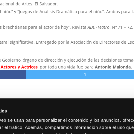
cional de Artes. El Salvador.
 niño” y “Juegos de Análisis Dramático para el niño”. Ambos para l
 brechtianas para el actor de hoy”. Revista
ADE -Teatro
. Nº 71 – 72.
atral significativa. Entregado por la Asociación de Directores de Es
 Gobierno, órgano de dirección y ejecución de las decisiones tom
Actores y Actrices
, por toda una vida fue para
Antonio Malonda.
ies
web se usan para personalizar el contenido y los anuncios, ofrec
ar el tráfico. Además, compartimos información sobre el uso que