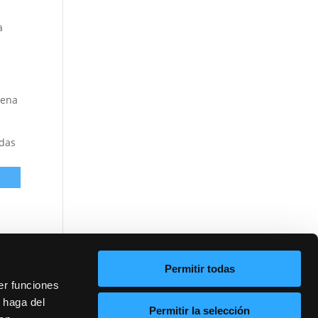
a
cena
adas
Permitir todas
er funciones
 haga del
Permitir la selección