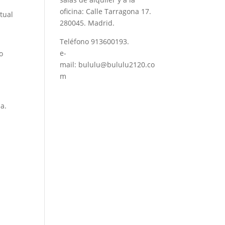
oficina: Calle Tarragona 17.
tual
280045. Madrid.
Teléfono
913600193
.
e-
o
mail:
bululu@bululu2120.co
m
a.