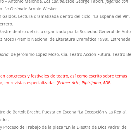
ero – Antonio Malonda.
Los Caníbales
de George Tabori.
Jugando con
zo.
La Cocina
de Arnold Wesker.
 Galdós. Lectura dramatizada dentro del ciclo: “La España del 98”.
errero.
Sastre dentro del ciclo organizado por la Sociedad General de Auto
z Mozo (Premio Nacional de Literatura Dramática 1998). Estrenada
moria
de Jerónimo López Mozo. Cía. Teatro Acción Futura. Teatro Be
n congresos y festivales de teatro, así como escrito sobre temas
r, en revistas especializadas (
Primer Acto
,
Pipirijaina
,
ADE-
ro de Bertolt Brecht. Puesta en Escena “La Excepción y La Regla”.
ador.
y Proceso de Trabajo de la pieza “En la Diestra de Dios Padre” de