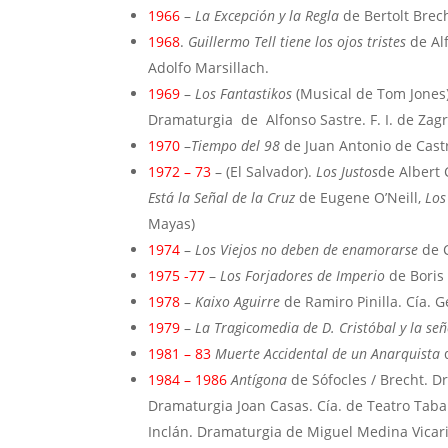
1966
–
La Excepción y la Regla
de Bertolt Brec
1968
.
Guillermo Tell tiene los ojos tristes
de Alf
Adolfo Marsillach.
1969
–
Los Fantastikos
(Musical de Tom Jones)
Dramaturgia de Alfonso Sastre. F. I. de Zag
1970
–
Tiempo del 98
de Juan Antonio de Castr
1972 – 73
– (El Salvador).
Los Justos
de Albert
Está la Señal de la Cruz
de Eugene O’Neill,
Los
Mayas)
1974
–
Los Viejos no deben de enamorarse
de C
1975 -77
–
Los Forjadores de Imperio
de Boris 
1978
–
Kaixo Aguirre
de Ramiro Pinilla. Cía. 
1979
–
La Tragicomedia de D. Cristóbal y la señ
1981 – 83
Muerte Accidental de un Anarquista
d
1984 – 1986
Antígona
de Sófocles / Brecht. D
Dramaturgia Joan Casas. Cía. de Teatro Tab
Inclán. Dramaturgia de Miguel Medina Vicar