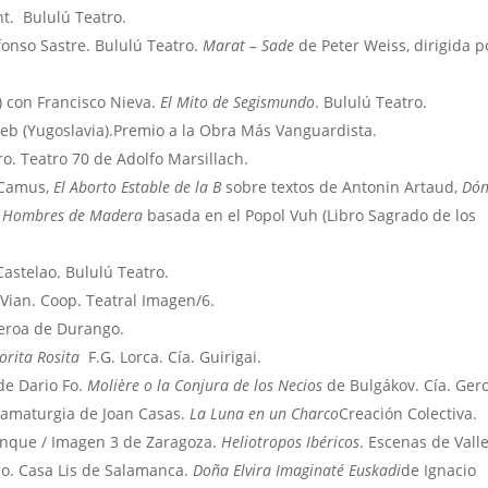
ht. Bululú Teatro.
onso Sastre. Bululú Teatro.
Marat – Sade
de Peter Weiss, dirigida p
 con Francisco Nieva.
El Mito de Segismundo
. Bululú Teatro.
reb (Yugoslavia).Premio a la Obra Más Vanguardista.
o. Teatro 70 de Adolfo Marsillach.
 Camus,
El Aborto Estable de la B
sobre textos de Antonin Artaud,
Dó
 Hombres de Madera
basada en el Popol Vuh (Libro Sagrado de los
astelao. Bululú Teatro.
Vian. Coop. Teatral Imagen/6.
Geroa de Durango.
orita Rosita
F.G. Lorca. Cía. Guirigai.
e Dario Fo.
Molière o la Conjura de los Necios
de Bulgákov. Cía. Ger
ramaturgia de Joan Casas.
La Luna en un Charco
Creación Colectiva.
anque / Imagen 3 de Zaragoza.
Heliotropos Ibéricos
. Escenas de Valle
io. Casa Lis de Salamanca.
Doña Elvira Imaginaté Euskadi
de Ignacio