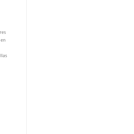
res
 en
llas