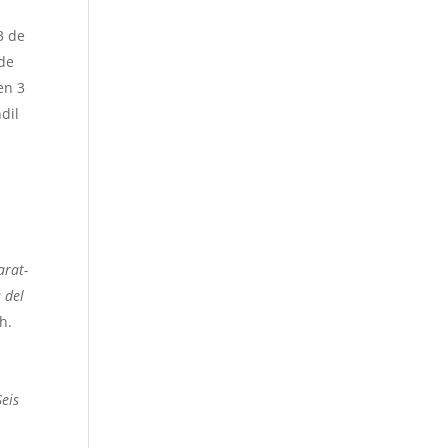
3 de
 de
en 3
dil
rat-
 del
h.
Seis