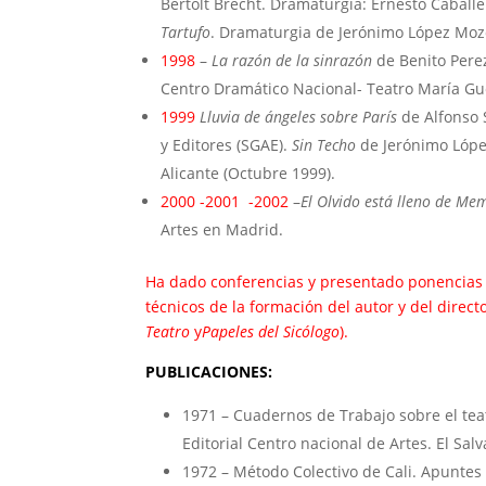
Bertolt Brecht. Dramaturgia: Ernesto Caball
Tartufo
. Dramaturgia de Jerónimo López Mo
1998
–
La razón de la sinrazón
de Benito Perez
Centro Dramático Nacional- Teatro María Gu
1999
Lluvia de ángeles sobre París
de Alfonso 
y Editores (SGAE).
Sin Techo
de Jerónimo Lópe
Alicante (Octubre 1999).
2000 -2001 -2002
–
El Olvido está lleno de Me
Artes en Madrid.
Ha dado conferencias y presentado ponencias e
técnicos de la formación del autor y del directo
Teatro
y
Papeles del Sicólogo
).
PUBLICACIONES:
1971 – Cuadernos de Trabajo sobre el teat
Editorial Centro nacional de Artes. El Salv
1972 – Método Colectivo de Cali. Apuntes 