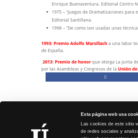
Enrique Buenaventura. Editorial Centro Na
1975 – “Juegos de Dramatizaciones para el
Editorial Santillana.
1998 – “De como son usadas unas técnicas
1993: Premio Adolfo Marsillach
a una labor te
de España.
2013: Premio de honor
que otorga La Junta de
por las Asambleas y Congresos de la
Unión de 
Esta página web usa cook
Las cookies de este sitio 
de redes sociales y analiz