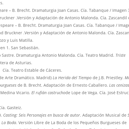
s.
are – B. Brecht. Dramaturgia Joan Casas. Cía. Tabanque / Imagen 
ruckner .Versión y Adaptación de Antonio Malonda. Cía. Zascandil
speare – B. Brecht. Dramaturgia Joan Casas. Cía. Tabanque / Imag
d Bruckner .Versión y Adaptación de Antonio Malonda. Cía. Zascan
o y Luis Matilla.
ren 1. San Sebastián.
 Sastre. Dramaturgia Antonio Malonda. Cía. Teatro Madrid.
Triste
tera de Asturias.
 Cía. Teatro Estable de Cáceres.
de Arte Dramático. Madrid)
La Herida del Tiempo
de J.B. Priestley.
Ma
burgueses
de B. Brecht. Adaptación de Ernesto Caballero.
Las cenizas
Medina Vicario.
El rufián castrucho
de Lope de Vega. Cía. José Estruc
ía. Gasteiz.
0.
Casting: Seis Personajes en busca de autor
. Adaptación Musical de
.
La Boda
. Versión Libre de La Boda de los Pequeños Burgueses de