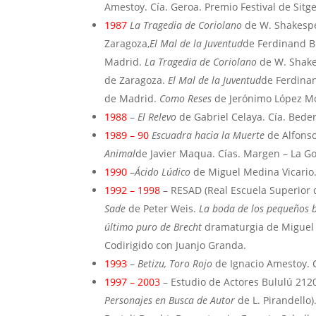
Amestoy. Cía. Geroa. Premio Festival de Sitge
1987
La Tragedia de Coriolano
de W. Shakespe
Zaragoza,
El Mal de la Juventud
de Ferdinand B
Madrid.
La Tragedia de Coriolano
de W. Shake
de Zaragoza.
El Mal de la Juventud
de Ferdinan
de Madrid.
Como Reses
de Jerónimo López Moz
1988
–
El Relevo
de Gabriel Celaya. Cía. Bede
1989 – 90
Escuadra hacia la Muerte
de Alfonso
Animal
de Javier Maqua. Cías. Margen – La Go
1990
–
Ácido Lúdico
de Miguel Medina Vicario.
1992 – 1998
– RESAD (Real Escuela Superior 
Sade
de Peter Weis.
La boda de los pequeños 
último puro de Brecht
dramaturgia de Miguel 
Codirigido con Juanjo Granda.
1993
–
Betizu, Toro Rojo
de Ignacio Amestoy. C
1997 – 2003
– Estudio de Actores Bululú 212
Personajes en Busca de Autor
de L. Pirandello)