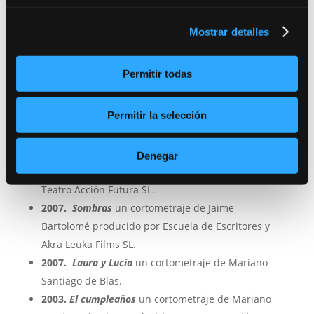
2011.
Doblaje para la Serie “Corazón del Océano”.
Mostrar detalles
Globomedia.
2009. Where in the world
, video viral de Magellan
Permitir todas
Photosphere y J Bartolomé PC
2009. Regla de Tres
un cortometraje de Jaime
Permitir la selección
Bartolomé producido por Escuela de Escritores y
Jbartolomé PC.
2007- ….
Pruebas
un largometraje de Jaime
Denegar
Bartolomé producido por Akra Leuka Films SL y
Teatro Acción Futura SL.
2007.
Sombras
un cortometraje de Jaime
Bartolomé producido por Escuela de Escritores y
Akra Leuka Films SL.
2007.
Laura y Lucía
un cortometraje de Mariano
Santiago de Blas.
2003.
El cumpleaños
un cortometraje de Mariano