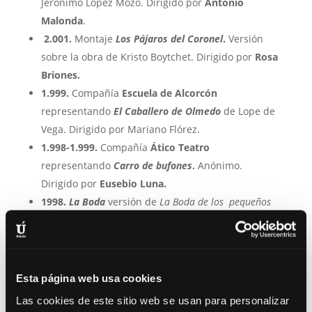
Jerónimo López Mozo. Dirigido por
Antonio
Malonda
.
2.001.
Montaje
Los Pájaros del Coronel
.
Versión
sobre la obra de Kristo Boytchet. Dirigido por
Rosa
Briones.
1.999.
Compañía
Escuela de Alcorcón
representando
El Caballero de Olmedo
de Lope de
Vega. Dirigido por Mariano Flórez.
1.998-1.999.
Compañía
Ático Teatro
representando
C
arro de bufones
.
Anónimo.
Dirigido por
Eusebio Luna.
1998.
La Boda
versión de
La Boda de los pequeños
burgueses
de Bertold Brecht dirigido por
Antonio
Malonda.
1.997.
Compañía
Gyther Nympher
representando
Cásina, mon amour
. Sobre textos de Plauto.
Esta página web usa cookies
Dirigido por
David de la Cruz.
Las cookies de este sitio web se usan para personalizar
1.996-1.999
Compañía de Teatro
Teatreves