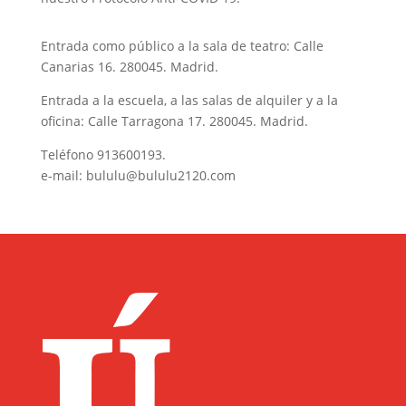
Entrada como público a la sala de teatro: Calle
Canarias 16. 280045. Madrid.
Entrada a la escuela, a las salas de alquiler y a la
oficina: Calle Tarragona 17. 280045. Madrid.
Teléfono
913600193
.
e-mail:
bululu@bululu2120.com