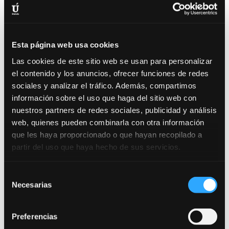
2008: Cortometraje “Luna Nueva”
2007: Figuración en la Serie de Tv
“Aida”
•
2007: Solista en el Coro Gospell
“Living Water”
2005 – 2006: Cuarto finalista en el espacio musical
Esta página web usa cookies
“Canteira de Cantareiros”
dentro del programa
Las cookies de este sitio web se usan para personalizar
“Luar” de la TVG (Televisión de Galicia)
el contenido y los anuncios, ofrecer funciones de redes
2006: Protagonista Principal en la obra de teatro
sociales y analizar el tráfico. Además, compartimos
“El método Gronholm”
en el “Salón Teatro” de
información sobre el uso que haga del sitio web con
nuestros partners de redes sociales, publicidad y análisis
Santiago
web, quienes pueden combinarla con otra información
2006: Coros de Rosa López en Gala OT2006. Forum
que les haya proporcionado o que hayan recopilado a
de las Naciones, Barcelona.
partir del uso que haya hecho de sus servicios.
2006: Semifinalista del
“Festival do Landro 2006”
2005: Figuración en
“O Show dos Tonechos”
de la
Selección
TVG (Televisión de Galicia)
Necesarias
de
2005: Intérprete de Fados en la
“Queimada
consentimiento
Popular”
de Cervo (Lugo) y en Lisboa
Preferencias
2005: Semifinalista del
“Festival do Landro 2005”