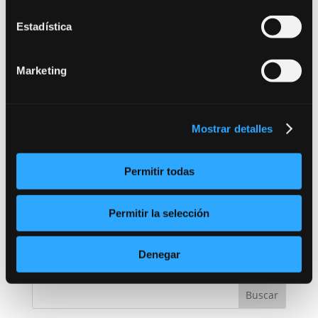
2004: Intérprete de Fados en la
“Queimada
Popular”
de Cervo (Lugo)
Estadística
2004: Reserva en el
“Festival do Landro 2004”
2002 – 2003: Actor en la obra de Teatro
“El por qué
Marketing
de las cosas”
en Santiago de Compostela y Lugo.
IDIOMAS:
Mostrar detalles
Español y Gallego: Maternos
Ingles: Nivel medio Hablado y Escrito
Permitir todas
Volver a Alumnos
Permitir la selección
Denegar