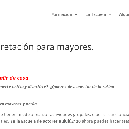
Formación
La Escuela
Alqui
pretación para mayores.
alir de casa.
erte activo y divertirte? ¿Quieres desconectar de la rutina
ara mayores y actúa.
 tienen miedo a realizar actividades grupales, o por circunstanci
iales.
En la Escuela de
actores Bululú2120
ahora puedes hacer tea