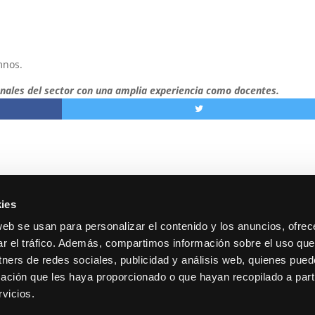
mnos.
onales del sector con una amplia experiencia como docentes.
ies
web se usan para personalizar el contenido y los anuncios, ofrec
ar el tráfico. Además, compartimos información sobre el uso que
tners de redes sociales, publicidad y análisis web, quienes pue
 Tarragona, 17. Madrid.
Contacto
ación que les haya proporcionado o que hayan recopilado a parti
13600193.
Cookies y privacidad
vicios.