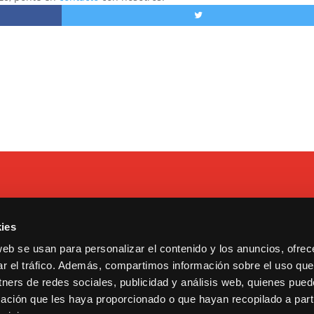
ies
 Tarragona, 17. Madrid.
Contacto
web se usan para personalizar el contenido y los anuncios, ofrec
13600193.
Cookies y privacidad
ar el tráfico. Además, compartimos información sobre el uso que
ululu@bululu2120.com
Copyright © 2021 Bululú 21
tners de redes sociales, publicidad y análisis web, quienes pue
ación que les haya proporcionado o que hayan recopilado a parti