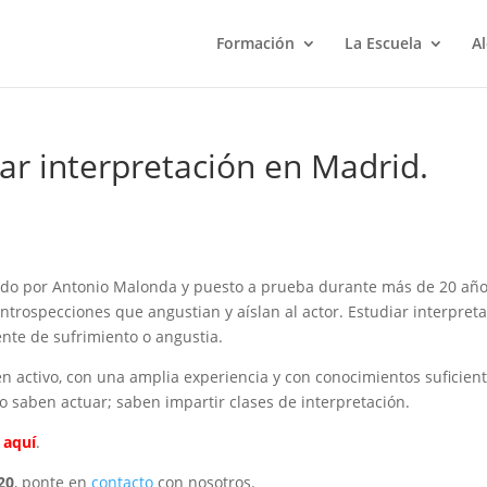
Formación
La Escuela
Al
ar interpretación en Madrid.
eado por Antonio Malonda y puesto a prueba durante más de 20 añ
ntrospecciones que angustian y aíslan al actor. Estudiar interpret
ente de sufrimiento o angustia.
n activo, con una amplia experiencia y con conocimientos suficien
 saben actuar; saben impartir clases de interpretación.
a
aquí
.
20
, ponte en
contacto
con nosotros.