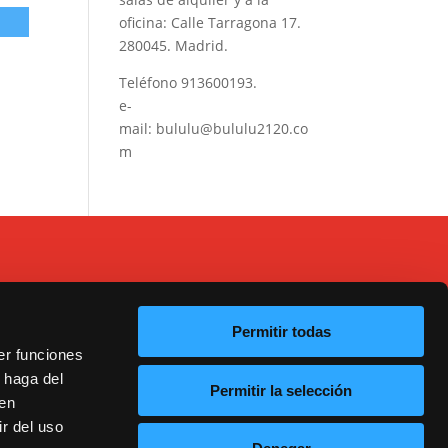
oficina: Calle Tarragona 17.
280045. Madrid.
Teléfono
913600193
.
e-
mail:
bululu@bululu2120.co
m
Permitir todas
er funciones
 haga del
Permitir la selección
20
den
r del uso