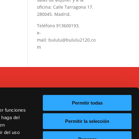
oficina: Calle Tarragona 17.
280045. Madrid.
Teléfono
913600193
.
e-
mail:
bululu@bululu2120.co
m
Permitir todas
er funciones
 haga del
Permitir la selección
20
den
r del uso