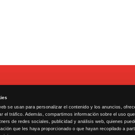
ies
 Tarragona, 17. Madrid.
Contacto
web se usan para personalizar el contenido y los anuncios, ofrec
13600193.
Cookies y privacidad
ar el tráfico. Además, compartimos información sobre el uso que
ululu@bululu2120.com
Copyright © 2021 Bululú 21
tners de redes sociales, publicidad y análisis web, quienes pue
ación que les haya proporcionado o que hayan recopilado a parti