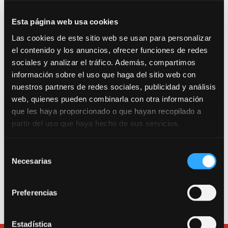
Esta página web usa cookies
Las cookies de este sitio web se usan para personalizar
el contenido y los anuncios, ofrecer funciones de redes
sociales y analizar el tráfico. Además, compartimos
información sobre el uso que haga del sitio web con
Trabajamos por una escuela segura. Consulta
nuestros partners de redes sociales, publicidad y análisis
nuestro Protocolo Anti-COVID 19.
web, quienes pueden combinarla con otra información
que les haya proporcionado o que hayan recopilado a
Entrada como público a la sala de teatro: Calle
partir del uso que haya hecho de sus servicios.
Canarias 16. 280045. Madrid.
Entrada a la escuela, a las salas de alquiler y a la
Selección
oficina: Calle Tarragona 17. 280045. Madrid.
Necesarias
de
consentimiento
Teléfono
913600193
.
e-mail:
bululu@bululu2120.com
Preferencias
Estadística