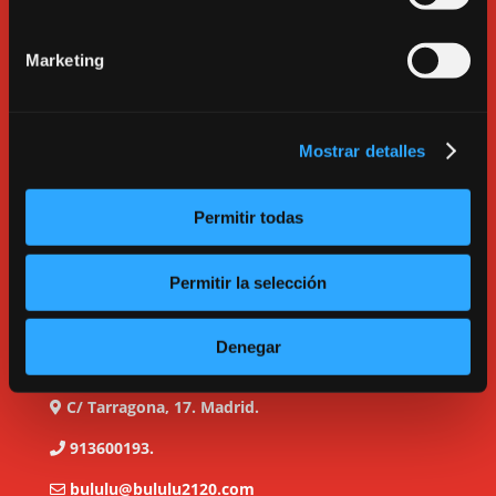
Marketing
Mostrar detalles
Permitir todas
Permitir la selección
Denegar
C/ Tarragona, 17. Madrid.
913600193.
bululu@bululu2120.com