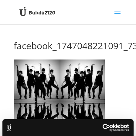
facebook_1747048221091_7