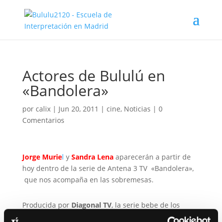
Actores de Bululú en
«Bandolera»
por
calix
|
Jun 20, 2011
|
cine
,
Noticias
|
0
Comentarios
Jorge Murie
l
y
Sandra Lena
aparecerán a partir de
hoy dentro de la serie de Antena 3 TV «Bandolera»,
que nos acompaña en las sobremesas.
Producida por
Diagonal TV
, la serie bebe de los
acontecimientos ocurridos en la Andalucía de la