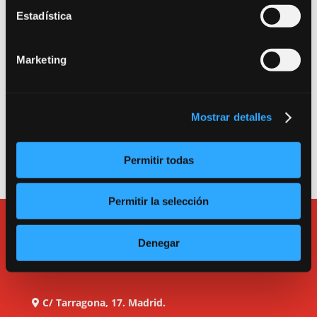
nuestro Protocolo Anti-COVID 19.
Estadística
Entrada como público a la sala de teatro: Calle
Marketing
Canarias 16. 280045. Madrid.
Entrada a la escuela, a las salas de alquiler y a la
oficina: Calle Tarragona 17. 280045. Madrid.
Mostrar detalles
Teléfono
913600193
.
e-mail:
bululu@bululu2120.com
Permitir todas
Permitir la selección
Denegar
C/ Tarragona, 17. Madrid.