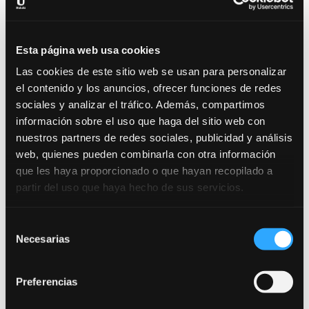
segunda mitad del siglo XIX: los bandoleros, el
nacimiento de la Guardia Civil (su fundación en
1844) y la aparición de los ideales anarquistas entre
Esta página web usa cookies
los oprimidos campesinos… Se intenta ofrecer un
retrato del día a día de 1882.
Las cookies de este sitio web se usan para personalizar
el contenido y los anuncios, ofrecer funciones de redes
Por aquel entonces, Andalucía era destino de
sociales y analizar el tráfico. Además, compartimos
escritores románticos europeos, ávidos de nuevas
información sobre el uso que haga del sitio web con
aventuras. El mito de Carmen o los “Cuentos de la
nuestros partners de redes sociales, publicidad y análisis
Alhambra” del americano Washintong Irving son
web, quienes pueden combinarla con otra información
algunos ejemplos de ello.
que les haya proporcionado o que hayan recopilado a
partir del uso que haya hecho de sus servicios.
Selección
Necesarias
de
consentimiento
Preferencias
Trabajamos por una escuela segura. Consulta