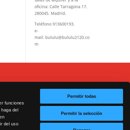
oficina: Calle Tarragona 17.
280045. Madrid.
Teléfono
913600193
.
e-
mail:
bululu@bululu2120.co
m
Permitir todas
er funciones
 haga del
Permitir la selección
20
den
r del uso