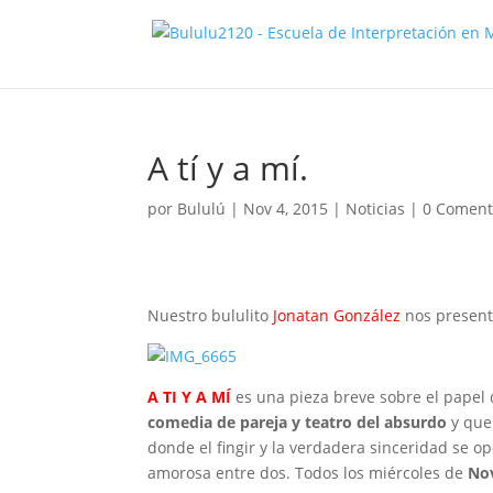
A tí y a mí.
por
Bululú
|
Nov 4, 2015
|
Noticias
|
0 Coment
Nuestro bululito
Jonatan González
nos present
A TI Y A MÍ
es una pieza breve sobre el papel
comedia de pareja y teatro del absurdo
y que 
donde el fingir y la verdadera sinceridad se o
amorosa entre dos. Todos los miércoles de
No