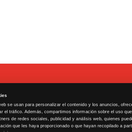
ies
 Tarragona, 17. Madrid.
Contacto
web se usan para personalizar el contenido y los anuncios, ofrec
13600193.
Cookies y privacidad
ar el tráfico. Además, compartimos información sobre el uso que
ululu@bululu2120.com
Copyright © 2021 Bululú 21
tners de redes sociales, publicidad y análisis web, quienes pue
ación que les haya proporcionado o que hayan recopilado a parti