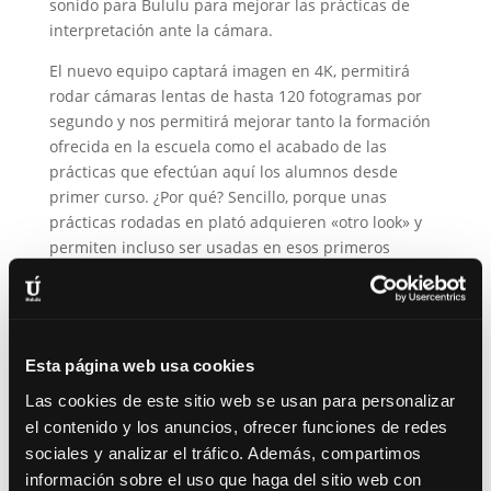
sonido para Bululu para mejorar las prácticas de
interpretación ante la cámara.
El nuevo equipo captará imagen en 4K, permitirá
rodar cámaras lentas de hasta 120 fotogramas por
segundo y nos permitirá mejorar tanto la formación
ofrecida en la escuela como el acabado de las
prácticas que efectúan aquí los alumnos desde
primer curso. ¿Por qué? Sencillo, porque unas
prácticas rodadas en plató adquieren «otro look» y
permiten incluso ser usadas en esos primeros
vídeobook que tanto esfuerzo cuesta reunir.
El plató no sólo se usará en la asignatura de
interpretación ante la cámara del curso regular sino
que, con carácter puntual, también ofreceremos
Esta página web usa cookies
talleres de interpretación ante la cámara y se
Las cookies de este sitio web se usan para personalizar
ofertará en alquiler para producciones externas,
el contenido y los anuncios, ofrecer funciones de redes
siempre entendiendo que la prioridad de Bululu es
sociales y analizar el tráfico. Además, compartimos
su actividad formativa y no la de alquilar salas.
información sobre el uso que haga del sitio web con