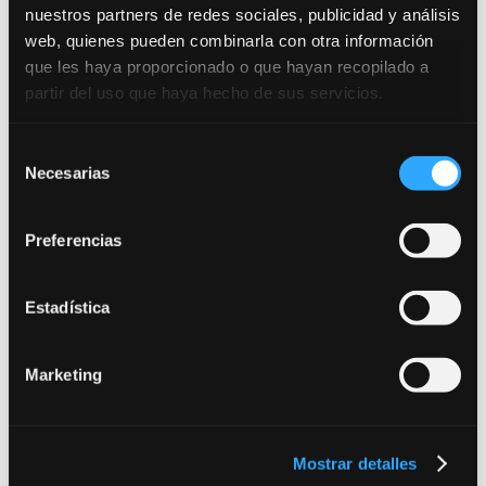
nuestros partners de redes sociales, publicidad y análisis
web, quienes pueden combinarla con otra información
Aunque en las imágenes aún veis el plató sin
que les haya proporcionado o que hayan recopilado a
terminar, estará enlucido con un acabado en yeso
partir del uso que haya hecho de sus servicios.
que hará que sea indistinguible de las paredes
reales, incluso usando la máxima resolución de
Selección
nuestro nuevo equipo de cámara. Aprovechando la
Necesarias
de
instalación del plató, se repintará el aula amarilla y,
aunque perderá su color característico, recibirá un
consentimiento
bien merecido lavado de cara.
Preferencias
Estadística
Marketing
Mostrar detalles