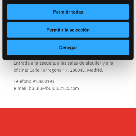
Permitir todas
Trabajamos por una escuela segura. Consulta
nuestro Protocolo Anti-COVID 19.
Permitir la selección
Entrada como público a la sala de teatro: Calle
Denegar
Canarias 16. 280045. Madrid.
Entrada a la escuela, a las salas de alquiler y a la
oficina: Calle Tarragona 17. 280045. Madrid.
Teléfono
913600193
.
e-mail:
bululu@bululu2120.com