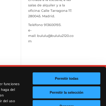
salas de alquiler y a la
oficina: Calle Tarragona 17.
280045. Madrid.
Teléfono
913600193
.
e-
mail:
bululu@bululu2120.co
m
Permitir todas
er funciones
 haga del
Permitir la selección
den
r del uso