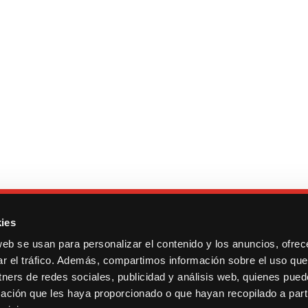
ies
web se usan para personalizar el contenido y los anuncios, ofrec
ar el tráfico. Además, compartimos información sobre el uso que
 Tarragona, 17. Madrid.
Contacto
tners de redes sociales, publicidad y análisis web, quienes pue
13600193.
Cookies y privacidad
ación que les haya proporcionado o que hayan recopilado a parti