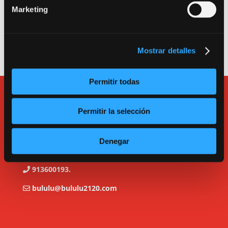
Entrada a la escuela, a las salas de alquiler y a la
Marketing
oficina: Calle Tarragona 17. 280045. Madrid.
Teléfono
913600193
.
e-mail:
bululu@bululu2120.com
Mostrar detalles
Permitir todas
Permitir la selección
Denegar
C/ Tarragona, 17. Madrid.
913600193.
bululu@bululu2120.com