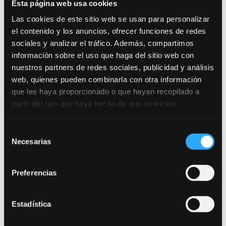
teatro
Esta página web usa cookies
por
Bululú
|
Jun 1, 2021
|
cine
,
Noticias
,
Taller
Las cookies de este sitio web se usan para personalizar
el contenido y los anuncios, ofrecer funciones de redes
En junio y julio, Bululú 2120, tal y como lleva
sociales y analizar el tráfico. Además, compartimos
haciendo muchos años, organiza las muestras de fin
de cursos de todos los talleres de teatro. En el mes
información sobre el uso que haga del sitio web con
de junio podréis ver las muestras de los talleres de
nuestros partners de redes sociales, publicidad y análisis
iniciación, de jóvenes y de 1º del curso regular. Para
web, quienes pueden combinarla con otra información
más...
que les haya proporcionado o que hayan recopilado a
partir del uso que haya hecho de sus servicios.
Selección
Necesarias
de
consentimiento
Trabajamos por una escuela segura. Consulta
nuestro Protocolo Anti-COVID 19.
Preferencias
Entrada como público a la sala de teatro: Calle
Estadística
Canarias 16. 280045. Madrid.