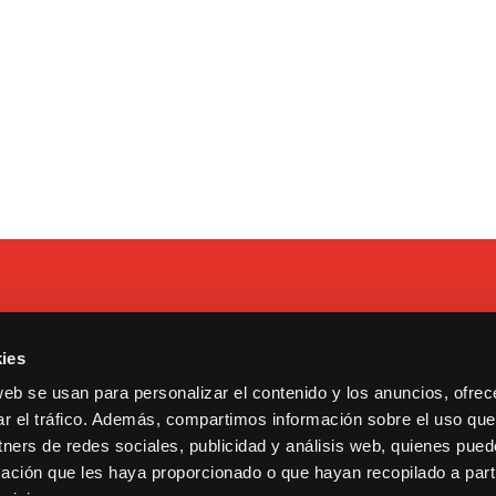
ies
 Tarragona, 17. Madrid.
Contacto
web se usan para personalizar el contenido y los anuncios, ofrec
13600193.
Cookies y privacidad
ar el tráfico. Además, compartimos información sobre el uso que
ululu@bululu2120.com
Copyright © 2021 Bululú 21
tners de redes sociales, publicidad y análisis web, quienes pue
ación que les haya proporcionado o que hayan recopilado a parti