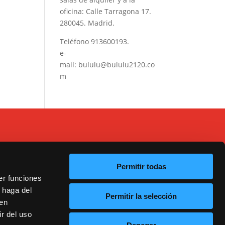
oficina: Calle Tarragona 17.
280045. Madrid.
Teléfono
913600193
.
e-
mail:
bululu@bululu2120.co
m
Permitir todas
er funciones
 haga del
Permitir la selección
20
den
r del uso