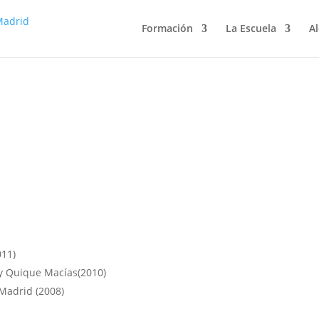
Formación
La Escuela
Al
011)
y Quique Macías(2010)
Madrid (2008)