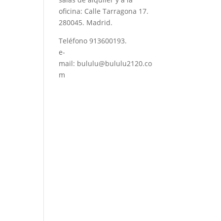
oficina: Calle Tarragona 17.
280045. Madrid.
Teléfono
913600193
.
e-
mail:
bululu@bululu2120.co
m