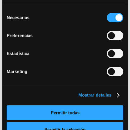
Los viernes tontos Acciones de humor en el
Selección
Ambigú de LA NAVE de Cambaleo. Dir. Julio C.
Necesarias
de
García
consentimiento
Preferencias
2001
Harry Birla-Órganos Sobre textos de Monty Python
Estadística
y Les Luthiers. Idea y Dir. Julio C. García
Música, danza, publicidad y Cortometrajes:
Marketing
Fando y Lis de Fernando Arrabal. Dir. Ricardo
Utrera
Mostrar detalles
Vive Aranjuez, 250 años Idea y Dir. Ricardo Utrera
Farsa infantil de la cabeza del dragón de Ramón
Ma del Valle Inclán. Infantil. Dir. Ricardo Utrera
Permitir todas
El ruiseñor y la rosa de Oscar Wilde. Dir. Ricardo
Utrera
Permitir la selección