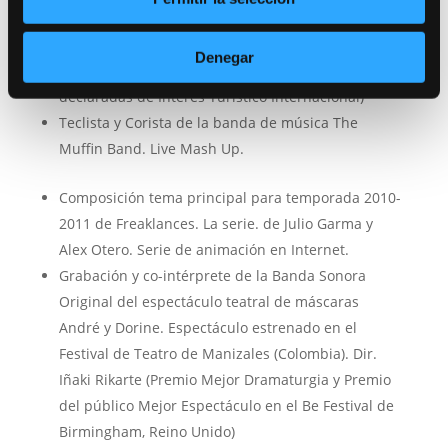
El Motín de Aranjuez de Jesús Alviz y Juan Copete.
Dir. Francisco Carrillo (Medalla de Plata de la
Denegar
Ciudad por aportación a la difusión de las Fiestas
declaradas de Interés Turístico Internacional)
Teclista y Corista de la banda de música The
Muffin Band. Live Mash Up.
Composición tema principal para temporada 2010-
2011 de Freaklances. La serie. de Julio Garma y
Alex Otero. Serie de animación en Internet.
Grabación y co-intérprete de la Banda Sonora
Original del espectáculo teatral de máscaras
André y Dorine. Espectáculo estrenado en el
Festival de Teatro de Manizales (Colombia). Dir.
Iñaki Rikarte (Premio Mejor Dramaturgia y Premio
del público Mejor Espectáculo en el Be Festival de
Birmingham, Reino Unido)