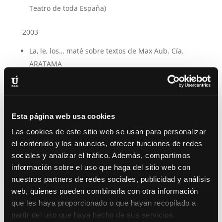
Teatro de toda España)
2003
La, le, los… maté sobre textos de Max Aub. Cía.
ARATAMA
Clásicos etílicos sobre textos de Luis Moreno y
Germán Sancho. Cía. LA TROTONA. Dir. Luis
Moreno – Yonkis y yankis de José Luis Alonso de
Santos. Dir. Saladina Jota
Esta página web usa cookies
Las cookies de este sitio web se usan para personalizar
2002
el contenido y los anuncios, ofrecer funciones de redes
sociales y analizar el tráfico. Además, compartimos
Sex Top sobre textos de Woody Allen. Dir. Ricardo
información sobre el uso que haga del sitio web con
Utrera
nuestros partners de redes sociales, publicidad y análisis
La princesa prometida de William Goldman. Teatro
web, quienes pueden combinarla con otra información
Infantil. Dir.: Ricardo Utrera
que les haya proporcionado o que hayan recopilado a
partir del uso que haya hecho de sus servicios.
2006-2001