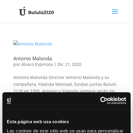
Antonio Malonda
por
Álvaro Espinosa
|
Dic 21, 2020
Antonio Malonda Director Antonio Malonda y su
compañera, Yolanda Monreal, fundan juntos Bululú
2120 en 1995. Antonio y Yolanda siempre serán los
«maestros» de Bululú. A Antonio se le pudo ver hasta
finales de 2021 dando charlas a los alumnos,
subiéndose a una escalera...
Esta página web usa cookies
Las cookies de este sitio web se usan para personalizar