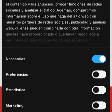
el contenido y los anuncios, ofrecer funciones de redes
sociales y analizar el tráfico. Además, compartimos
Trabajamos por una escuela segura. Consulta
información sobre el uso que haga del sitio web con
nuestro Protocolo Anti-COVID 19.
nuestros partners de redes sociales, publicidad y análisis
web, quienes pueden combinarla con otra información
que les haya proporcionado o que hayan recopilado a
Entrada como público a la sala de teatro: Calle
partir del uso que haya hecho de sus servicios.
Canarias 16. 280045. Madrid.
Entrada a la escuela, a las salas de alquiler y a la
Selección
oficina: Calle Tarragona 17. 280045. Madrid.
Necesarias
de
Teléfono
913600193
.
consentimiento
e-mail:
bululu@bululu2120.com
Preferencias
Estadística
Marketing