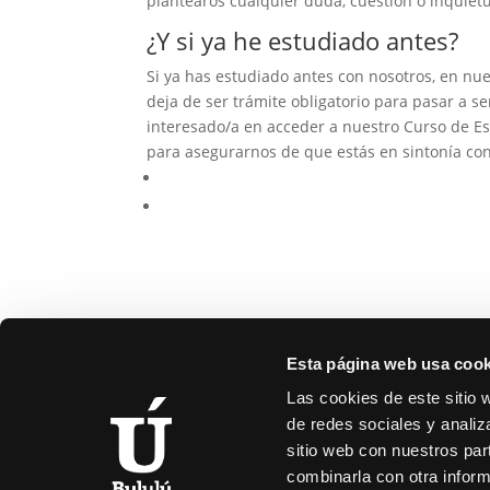
plantearos cualquier duda, cuestión o inquietu
¿Y si ya he estudiado antes?
Si ya has estudiado antes con nosotros, en nues
deja de ser trámite obligatorio para pasar a se
interesado/a en acceder a nuestro Curso de Es
para asegurarnos de que estás en sintonía con 
Esta página web usa cook
Las cookies de este sitio 
de redes sociales y analiz
sitio web con nuestros par
C/
combinarla con otra inform