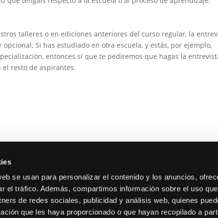
d que tengáis respecto a la escuela o al proceso de aprendizaje.
tros talleres o en ediciones anteriores del curso regular, la entrev
r opcional. Si has estudiado en otra escuela, y estás, por ejemplo,
pecialización, entonces sí que te pediremos que hagas la entrevist
el resto de aspirantes.
ies
web se usan para personalizar el contenido y los anuncios, ofrec
ar el tráfico. Además, compartimos información sobre el uso que
tners de redes sociales, publicidad y análisis web, quienes pue
 Tarragona, 17. Madrid.
Contacto
ación que les haya proporcionado o que hayan recopilado a parti