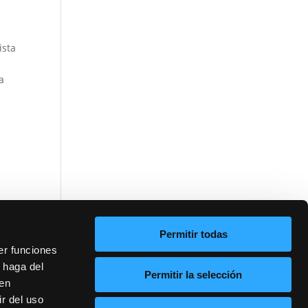
ista
a
Permitir todas
er funciones
 haga del
Permitir la selección
den
r del uso