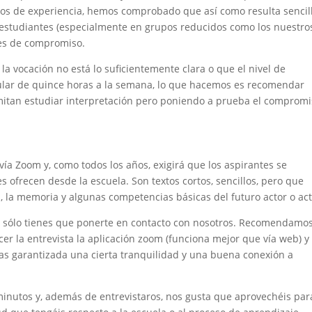
os de experiencia, hemos comprobado que así como resulta sencil
estudiantes (especialmente en grupos reducidos como los nuestros
les de compromiso.
a vocación no está lo suficientemente clara o que el nivel de
ular de quince horas a la semana, lo que hacemos es recomendar
rmitan estudiar interpretación pero poniendo a prueba el comprom
vía Zoom y, como todos los años, exigirá que los aspirantes se
 ofrecen desde la escuela. Son textos cortos, sencillos, pero que
 la memoria y algunas competencias básicas del futuro actor o act
a sólo tienes que ponerte en contacto con nosotros. Recomendamo
acer la entrevista la aplicación zoom (funciona mejor que vía web) y
as garantizada una cierta tranquilidad y una buena conexión a
inutos y, además de entrevistaros, nos gusta que aprovechéis par