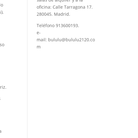
lo
oficina: Calle Tarragona 17.
),
280045. Madrid.
Teléfono
913600193
.
e-
mail:
bululu@bululu2120.co
iso
m
riz.
s
a